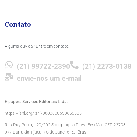
Contato
Alguma dúvida? Entre em contato:
(21) 99722-2390
(21) 2273-0138
envie-nos um e-mail
E-papers Servicos Editoriais Ltda.
https://isni.org/isni/0000000530656585
Rua Ruy Porto, 120/202 Shopping La Playa FestMall CEP 22793-
Brasil
077 Barra da Tijuca Rio de Janeiro RJ,