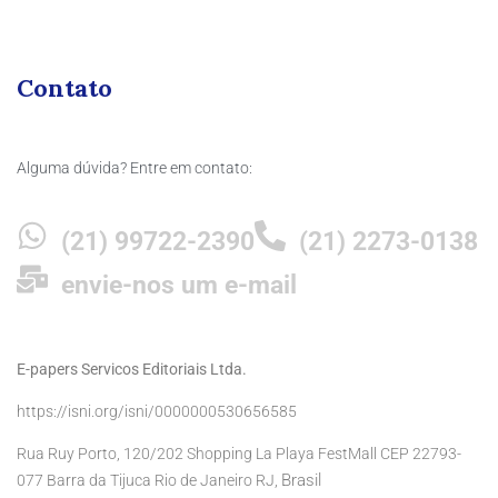
Contato
Alguma dúvida? Entre em contato:
(21) 99722-2390
(21) 2273-0138
envie-nos um e-mail
E-papers Servicos Editoriais Ltda.
https://isni.org/isni/0000000530656585
Rua Ruy Porto, 120/202 Shopping La Playa FestMall CEP 22793-
Brasil
077 Barra da Tijuca Rio de Janeiro RJ,