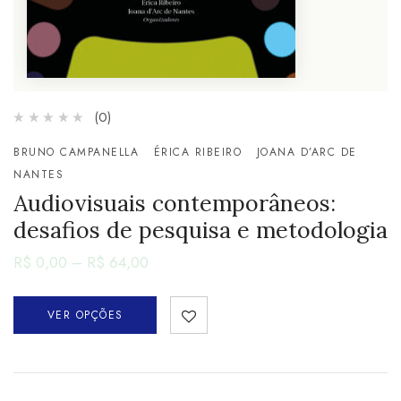
(0)
BRUNO CAMPANELLA
ÉRICA RIBEIRO
JOANA D’ARC DE
NANTES
Audiovisuais contemporâneos:
desafios de pesquisa e metodologia
R$
0,00
–
R$
64,00
VER OPÇÕES