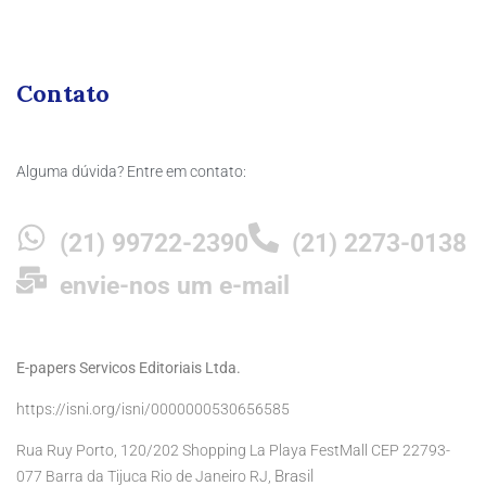
Contato
Alguma dúvida? Entre em contato:
(21) 99722-2390
(21) 2273-0138
envie-nos um e-mail
E-papers Servicos Editoriais Ltda.
https://isni.org/isni/0000000530656585
Rua Ruy Porto, 120/202 Shopping La Playa FestMall CEP 22793-
Brasil
077 Barra da Tijuca Rio de Janeiro RJ,