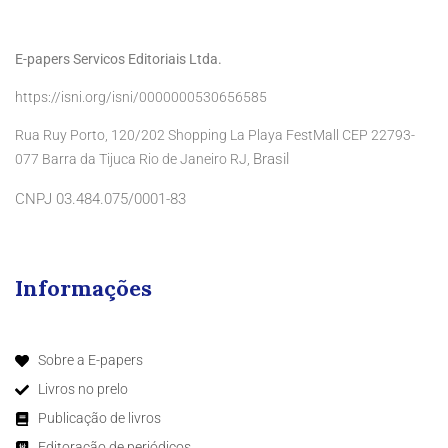
E-papers Servicos Editoriais Ltda.
https://isni.org/isni/0000000530656585
Rua Ruy Porto, 120/202 Shopping La Playa FestMall CEP 22793-
Brasil
077 Barra da Tijuca Rio de Janeiro RJ,
CNPJ 03.484.075/0001-83
Informações
Sobre a E-papers
Livros no prelo
Publicação de livros
Editoração de periódicos