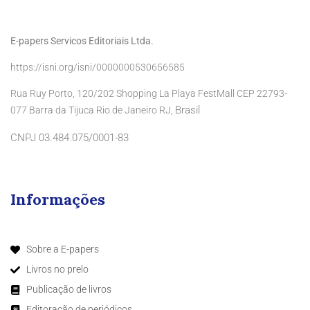
E-papers Servicos Editoriais Ltda.
https://isni.org/isni/0000000530656585
Rua Ruy Porto, 120/202 Shopping La Playa FestMall CEP 22793-
Brasil
077 Barra da Tijuca Rio de Janeiro RJ,
CNPJ 03.484.075/0001-83
Informações
Sobre a E-papers
Livros no prelo
Publicação de livros
Editoração de periódicos