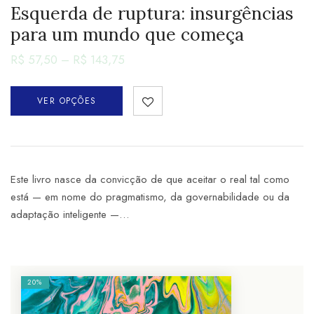
Esquerda de ruptura: insurgências
para um mundo que começa
R$
57,50
–
R$
143,75
VER OPÇÕES
Este livro nasce da convicção de que aceitar o real tal como
está — em nome do pragmatismo, da governabilidade ou da
adaptação inteligente —…
20%