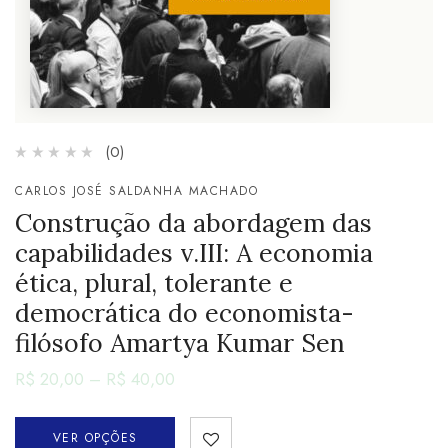
(0)
CARLOS JOSÉ SALDANHA MACHADO
Construção da abordagem das
capabilidades v.III: A economia
ética, plural, tolerante e
democrática do economista-
filósofo Amartya Kumar Sen
R$
20,00
–
R$
40,00
VER OPÇÕES