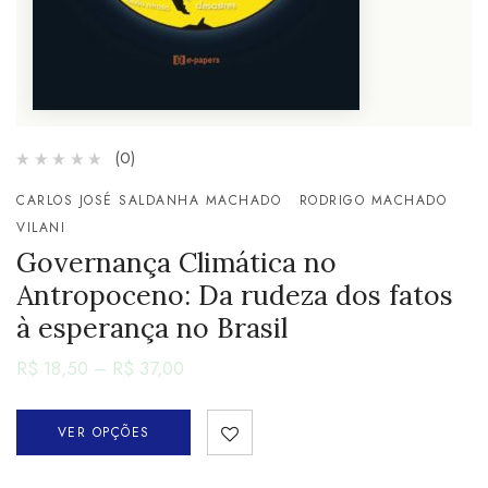
(0)
CARLOS JOSÉ SALDANHA MACHADO
RODRIGO MACHADO
VILANI
Governança Climática no
Antropoceno: Da rudeza dos fatos
à esperança no Brasil
R$
18,50
–
R$
37,00
VER OPÇÕES