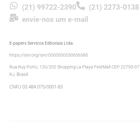
(21) 99722-2390
(21) 2273-0138
envie-nos um e-mail
E-papers Servicos Editoriais Ltda.
https://isni.org/isni/0000000530656585
Rua Ruy Porto, 120/202 Shopping La Playa FestMall CEP 22793-077 
Brasil
RJ,
CNPJ 03.484.075/0001-83