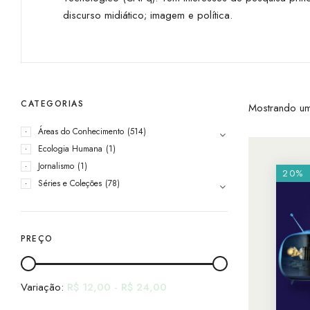
discurso midiático; imagem e política.
CATEGORIAS
Mostrando um
Áreas do Conhecimento
(514)
Ecologia Humana
(1)
Jornalismo
(1)
20%
Séries e Coleções
(78)
PREÇO
Variação:
R$
12,00
-
R$
24,00