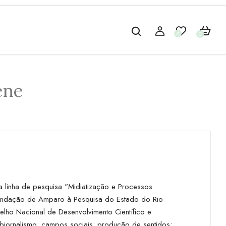
0
0
ene
a linha de pesquisa "Midiatização e Processos
a Fundação de Amparo à Pesquisa do Estado do Rio
selho Nacional de Desenvolvimento Científico e
ebjornalismo; campos sociais; produção de sentidos;