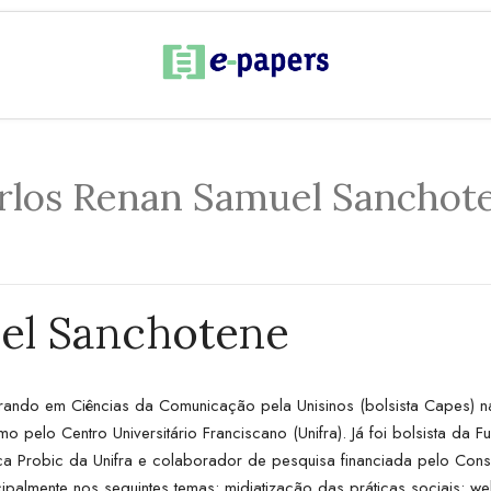
rlos Renan Samuel Sanchot
el Sanchotene
strando em Ciências da Comunicação pela Unisinos (bolsista Capes) n
o pelo Centro Universitário Franciscano (Unifra). Já foi bolsista d
fica Probic da Unifra e colaborador de pesquisa financiada pelo Con
ipalmente nos seguintes temas: midiatização das práticas sociais; w