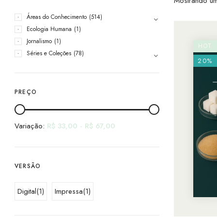
Mostrando um
Áreas do Conhecimento
(514)
Ecologia Humana
(1)
Jornalismo
(1)
HOT
Séries e Coleções
(78)
20%
PREÇO
Variação:
R$
33,00
-
R$
67,00
VERSÃO
Digital
(1)
Impressa
(1)