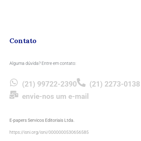
Contato
Alguma dúvida? Entre em contato:
(21) 99722-2390
(21) 2273-0138
envie-nos um e-mail
E-papers Servicos Editoriais Ltda.
https://isni.org/isni/0000000530656585