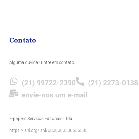
Contato
Alguma dúvida? Entre em contato:
(21) 99722-2390
(21) 2273-0138
envie-nos um e-mail
E-papers Servicos Editoriais Ltda.
https://isni.org/isni/0000000530656585