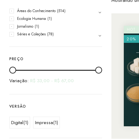
Mostrando um
Áreas do Conhecimento
(514)
Ecologia Humana
(1)
Jornalismo
(1)
HOT
Séries e Coleções
(78)
20%
PREÇO
Variação:
R$
33,00
-
R$
67,00
VERSÃO
Digital
(1)
Impressa
(1)