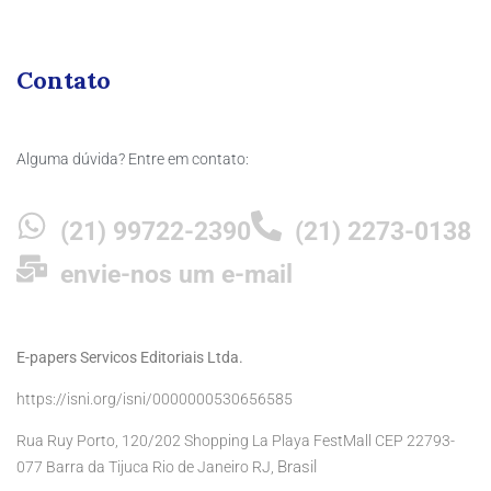
Contato
Alguma dúvida? Entre em contato:
(21) 99722-2390
(21) 2273-0138
envie-nos um e-mail
E-papers Servicos Editoriais Ltda.
https://isni.org/isni/0000000530656585
Rua Ruy Porto, 120/202 Shopping La Playa FestMall CEP 22793-
Brasil
077 Barra da Tijuca Rio de Janeiro RJ,