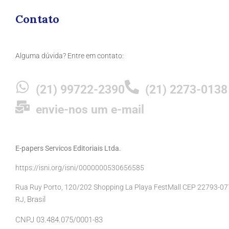
Contato
Alguma dúvida? Entre em contato:
(21) 99722-2390
(21) 2273-0138
envie-nos um e-mail
E-papers Servicos Editoriais Ltda.
https://isni.org/isni/0000000530656585
Rua Ruy Porto, 120/202 Shopping La Playa FestMall CEP 22793-077 
Brasil
RJ,
CNPJ 03.484.075/0001-83