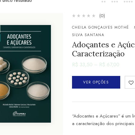
 único resultado
(0)
CHEILA GONÇALVES MOTHÉ
SILVA SANTANA
Adoçantes e Açúca
Caracterização
R$
33,50
–
R$
67,00
VER OPÇÕES
“Adocantes e Açúcares” é um liv
a caracterização dos principais