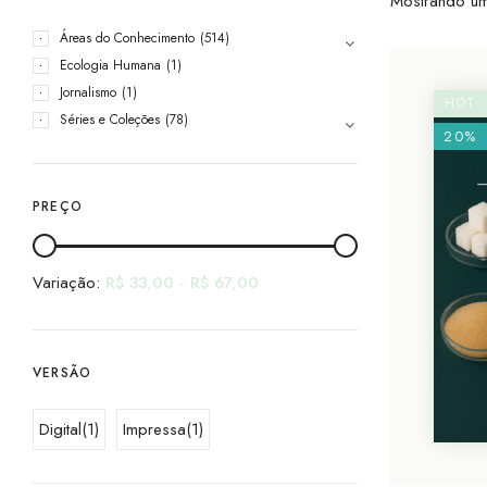
Mostrando um
Áreas do Conhecimento
(514)
Ecologia Humana
(1)
Jornalismo
(1)
HOT
Séries e Coleções
(78)
20%
PREÇO
Variação:
R$
33,00
-
R$
67,00
VERSÃO
Digital
(1)
Impressa
(1)