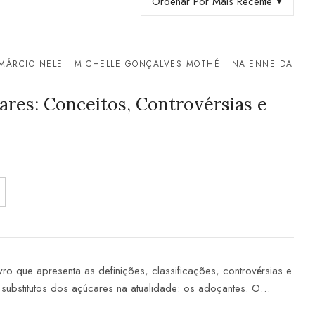
Ordenar Por Mais Recente
MÁRCIO NELE
MICHELLE GONÇALVES MOTHÉ
NAIENNE DA
res: Conceitos, Controvérsias e
ro que apresenta as definições, classificações, controvérsias e
 substitutos dos açúcares na atualidade: os adoçantes. O…