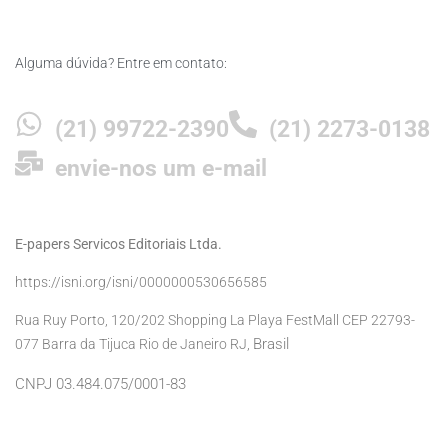
Alguma dúvida? Entre em contato:
(21) 99722-2390
(21) 2273-0138
envie-nos um e-mail
E-papers Servicos Editoriais Ltda.
https://isni.org/isni/0000000530656585
Rua Ruy Porto, 120/202 Shopping La Playa FestMall CEP 22793-
Brasil
077 Barra da Tijuca Rio de Janeiro RJ,
CNPJ 03.484.075/0001-83