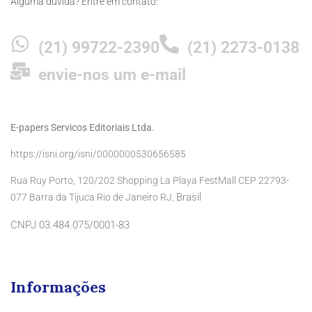
Alguma dúvida? Entre em contato:
(21) 99722-2390
(21) 2273-0138
envie-nos um e-mail
E-papers Servicos Editoriais Ltda.
https://isni.org/isni/0000000530656585
Rua Ruy Porto, 120/202 Shopping La Playa FestMall CEP 22793-
Brasil
077 Barra da Tijuca Rio de Janeiro RJ,
CNPJ 03.484.075/0001-83
Informações