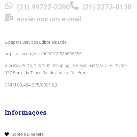
(21) 99722-2390
(21) 2273-0138
envie-nos um e-mail
E-papers Servicos Editoriais Ltda.
https://isni.org/isni/0000000530656585
Rua Ruy Porto, 120/202 Shopping La Playa FestMall CEP 22793-
Brasil
077 Barra da Tijuca Rio de Janeiro RJ,
CNPJ 03.484.075/0001-83
Informações
Sobre a E-papers