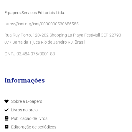
E-papers Servicos Editoriais Ltda.
https://isni.org/isni/0000000530656585
Rua Ruy Porto, 120/202 Shopping La Playa FestMall CEP 22793-
Brasil
077 Barra da Tijuca Rio de Janeiro RJ,
CNPJ 03.484.075/0001-83
Informações
Sobre a E-papers
Livros no prelo
Publicação de livros
Editoração de periódicos