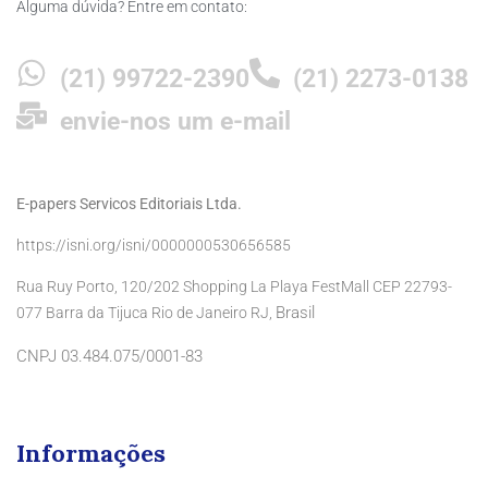
Alguma dúvida? Entre em contato:
(21) 99722-2390
(21) 2273-0138
envie-nos um e-mail
E-papers Servicos Editoriais Ltda.
https://isni.org/isni/0000000530656585
Rua Ruy Porto, 120/202 Shopping La Playa FestMall CEP 22793-
Brasil
077 Barra da Tijuca Rio de Janeiro RJ,
CNPJ 03.484.075/0001-83
Informações