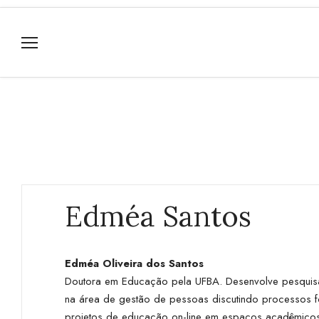
Edméa Santos
Edméa Oliveira dos Santos
Doutora em Educação pela UFBA. Desenvolve pesquisas
na área de gestão de pessoas discutindo processos fo
projetos de educação on-line em espaços acadêmicos 