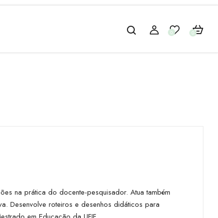
0
0
ões na prática do docente-pesquisador. Atua também
va. Desenvolve roteiros e desenhos didáticos para
Mestrado em Educação da UFJF.