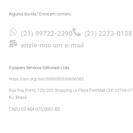
Alguma dúvida? Entre em contato:
(21) 99722-2390
(21) 2273-0138
envie-nos um e-mail
E-papers Servicos Editoriais Ltda.
https://isni.org/isni/0000000530656585
Rua Ruy Porto, 120/202 Shopping La Playa FestMall CEP 22793-077 
Brasil
RJ,
CNPJ 03.484.075/0001-83