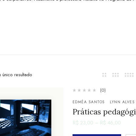
 único resultado
(0)
EDMÉA SANTOS
LYNN ALVES
Práticas pedagógi
R$
23,00
–
R$
46,00