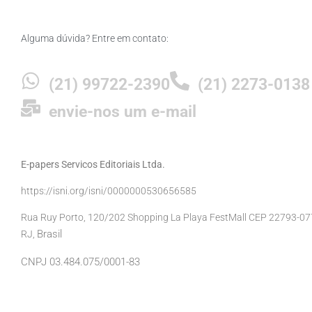
Alguma dúvida? Entre em contato:
(21) 99722-2390
(21) 2273-0138
envie-nos um e-mail
E-papers Servicos Editoriais Ltda.
https://isni.org/isni/0000000530656585
Rua Ruy Porto, 120/202 Shopping La Playa FestMall CEP 22793-077 
Brasil
RJ,
CNPJ 03.484.075/0001-83