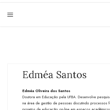
Edméa Santos
Edméa Oliveira dos Santos
Doutora em Educação pela UFBA. Desenvolve pesquisas
na área de gestão de pessoas discutindo processos fo
projetos de educação on-line em espaços acadêmicos 