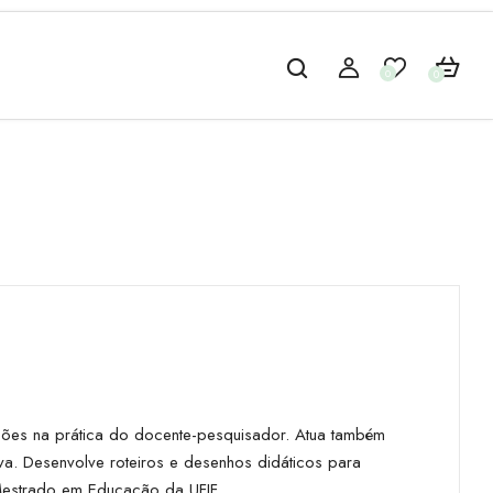
0
0
ões na prática do docente-pesquisador. Atua também
va. Desenvolve roteiros e desenhos didáticos para
Mestrado em Educação da UFJF.