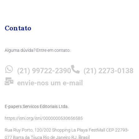
Contato
Alguma dúvida? Entre em contato:
(21) 99722-2390
(21) 2273-0138
envie-nos um e-mail
E-papers Servicos Editoriais Ltda.
https://isni.org/isni/0000000530656585
Rua Ruy Porto, 120/202 Shopping La Playa FestMall CEP 22793-
Brasil
077 Barra da Tijuca Rio de Janeiro RJ,