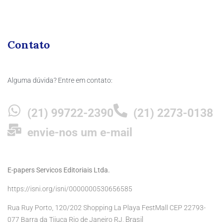
Contato
Alguma dúvida? Entre em contato:
(21) 99722-2390
(21) 2273-0138
envie-nos um e-mail
E-papers Servicos Editoriais Ltda.
https://isni.org/isni/0000000530656585
Rua Ruy Porto, 120/202 Shopping La Playa FestMall CEP 22793-
Brasil
077 Barra da Tijuca Rio de Janeiro RJ,