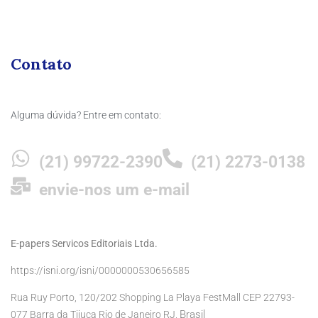
Contato
Alguma dúvida? Entre em contato:
(21) 99722-2390
(21) 2273-0138
envie-nos um e-mail
E-papers Servicos Editoriais Ltda.
https://isni.org/isni/0000000530656585
Rua Ruy Porto, 120/202 Shopping La Playa FestMall CEP 22793-
Brasil
077 Barra da Tijuca Rio de Janeiro RJ,