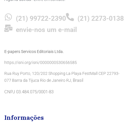
(21) 99722-2390
(21) 2273-0138
envie-nos um e-mail
E-papers Servicos Editoriais Ltda.
https://isni.org/isni/0000000530656585
Rua Ruy Porto, 120/202 Shopping La Playa FestMall CEP 22793-
Brasil
077 Barra da Tijuca Rio de Janeiro RJ,
CNPJ 03.484.075/0001-83
Informações