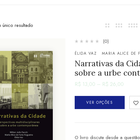
 único resultado
(0)
ÉLIDA VAZ
MARIA ALICE DE 
Narrativas da Cid
sobre a urbe co
R$
13,00
–
R$
26,00
VER OPÇÕES
O livro discute desde a questã