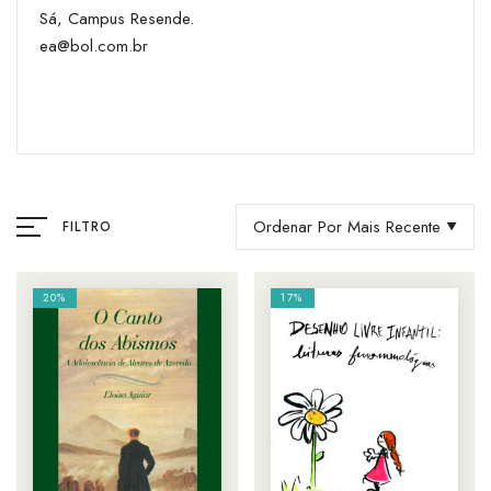
Sá, Campus Resende.
ea@bol.com.br
Ordenar Por Mais Recente
FILTRO
20%
17%