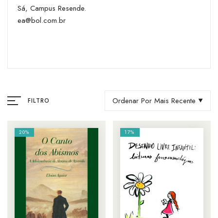
Sá, Campus Resende.
ea@bol.com.br
Ordenar Por Mais Recente
FILTRO
20%
17%