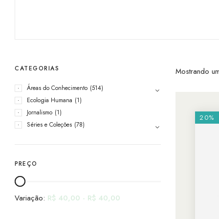
CATEGORIAS
Mostrando um
Áreas do Conhecimento
(514)
Ecologia Humana
(1)
Jornalismo
(1)
20%
Séries e Coleções
(78)
PREÇO
Variação:
R$
40,00
-
R$
40,00