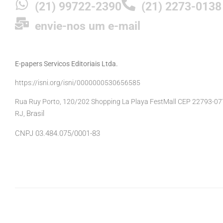
(21) 99722-2390
(21) 2273-0138
envie-nos um e-mail
E-papers Servicos Editoriais Ltda.
https://isni.org/isni/0000000530656585
Rua Ruy Porto, 120/202 Shopping La Playa FestMall CEP 22793-077 
Brasil
RJ,
CNPJ 03.484.075/0001-83