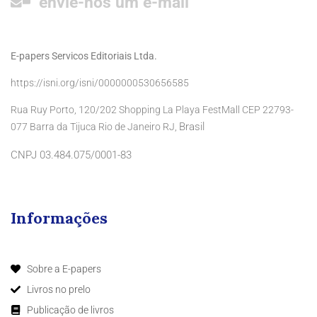
envie-nos um e-mail
E-papers Servicos Editoriais Ltda.
https://isni.org/isni/0000000530656585
Rua Ruy Porto, 120/202 Shopping La Playa FestMall CEP 22793-
Brasil
077 Barra da Tijuca Rio de Janeiro RJ,
CNPJ 03.484.075/0001-83
Informações
Sobre a E-papers
Livros no prelo
Publicação de livros