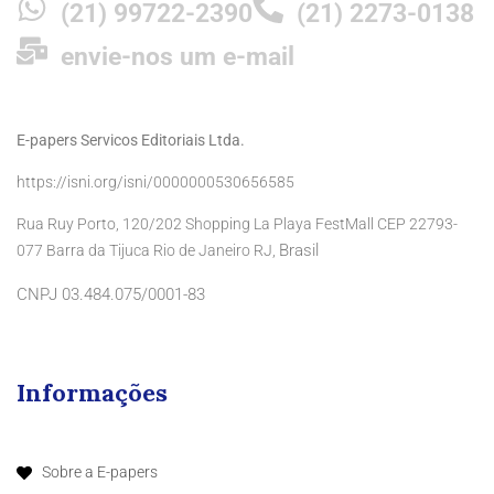
(21) 99722-2390
(21) 2273-0138
envie-nos um e-mail
E-papers Servicos Editoriais Ltda.
https://isni.org/isni/0000000530656585
Rua Ruy Porto, 120/202 Shopping La Playa FestMall CEP 22793-
Brasil
077 Barra da Tijuca Rio de Janeiro RJ,
CNPJ 03.484.075/0001-83
Informações
Sobre a E-papers