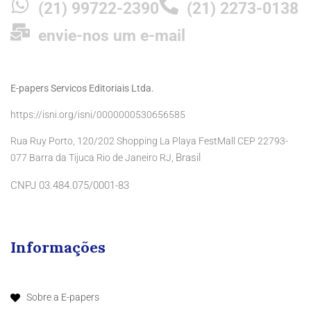
(21) 99722-2390
(21) 2273-0138
envie-nos um e-mail
E-papers Servicos Editoriais Ltda.
https://isni.org/isni/0000000530656585
Rua Ruy Porto, 120/202 Shopping La Playa FestMall CEP 22793-
Brasil
077 Barra da Tijuca Rio de Janeiro RJ,
CNPJ 03.484.075/0001-83
Informações
Sobre a E-papers