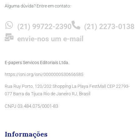
Alguma dúvida? Entre em contato:
(21) 99722-2390
(21) 2273-0138
envie-nos um e-mail
E-papers Servicos Editoriais Ltda.
https://isni.org/isni/0000000530656585
Rua Ruy Porto, 120/202 Shopping La Playa FestMall CEP 22793-
Brasil
077 Barra da Tijuca Rio de Janeiro RJ,
CNPJ 03.484.075/0001-83
Informações