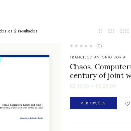
dos os 2 resultados
(0)
FRANCISCO ANTONIO DORIA
Chaos, Computers
century of joint
R$
13,00
–
R$
26,00
VER OPÇÕES