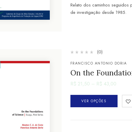
Relato dos caminhos seguidos 
de investigação desde 1985.
(0)
FRANCISCO ANTONIO DORIA
On the Foundation
R$
21,50
–
R$
43,00
VER OPÇÕES