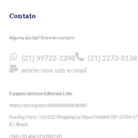
Contato
Alguma dúvida? Entre em contato:
(21) 99722-2390
(21) 2273-0138
envie-nos um e-mail
E-papers Servicos Editoriais Ltda.
https://isni.org/isni/0000000530656585
Rua Ruy Porto, 120/202 Shopping La Playa FestMall CEP 22793-077 
Brasil
RJ,
CNPJ 03.484.075/0001-83