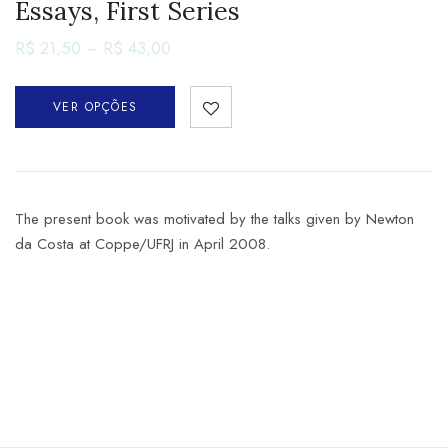
Essays, First Series
R$
21,50
–
R$
43,00
VER OPÇÕES
The present book was motivated by the talks given by Newton
da Costa at Coppe/UFRJ in April 2008.