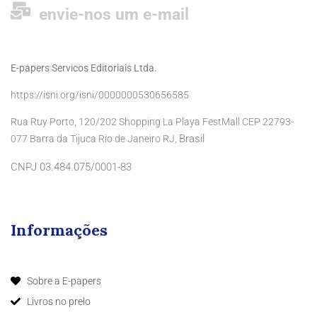
envie-nos um e-mail
E-papers Servicos Editoriais Ltda.
https://isni.org/isni/0000000530656585
Rua Ruy Porto, 120/202 Shopping La Playa FestMall CEP 22793-
Brasil
077 Barra da Tijuca Rio de Janeiro RJ,
CNPJ 03.484.075/0001-83
Informações
Sobre a E-papers
Livros no prelo