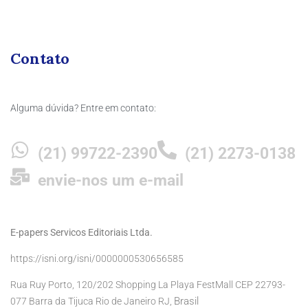
Contato
Alguma dúvida? Entre em contato:
(21) 99722-2390
(21) 2273-0138
envie-nos um e-mail
E-papers Servicos Editoriais Ltda.
https://isni.org/isni/0000000530656585
Rua Ruy Porto, 120/202 Shopping La Playa FestMall CEP 22793-
Brasil
077 Barra da Tijuca Rio de Janeiro RJ,