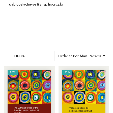
gabicostachaves@ensp.fiocruz.br
Ordenar Por Mais Recente
FILTRO
20%
20%