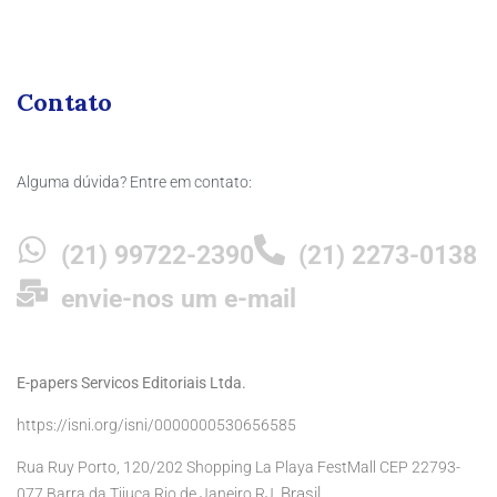
Contato
Alguma dúvida? Entre em contato:
(21) 99722-2390
(21) 2273-0138
envie-nos um e-mail
E-papers Servicos Editoriais Ltda.
https://isni.org/isni/0000000530656585
Rua Ruy Porto, 120/202 Shopping La Playa FestMall CEP 22793-
Brasil
077 Barra da Tijuca Rio de Janeiro RJ,