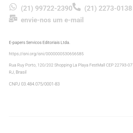
(21) 99722-2390
(21) 2273-0138
envie-nos um e-mail
E-papers Servicos Editoriais Ltda.
https://isni.org/isni/0000000530656585
Rua Ruy Porto, 120/202 Shopping La Playa FestMall CEP 22793-077 
Brasil
RJ,
CNPJ 03.484.075/0001-83