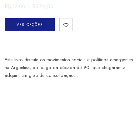
R$
12,00
–
R$
24,00
VER OPÇÕES
Este livro discute os movimentos sociais e políticos emergentes
na Argentina, ao longo da década de 90, que chegaram a
adquirir um grau de consolidação…