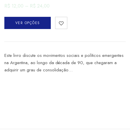
R$
12,00
–
R$
24,00
VER OPÇÕES
Este livro discute os movimentos sociais e políticos emergentes
na Argentina, ao longo da década de 90, que chegaram a
adquirir um grau de consolidação…