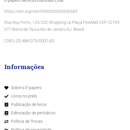
E-papers Servicos Editoriais Ltda.
https://isni.org/isni/0000000530656585
Rua Ruy Porto, 120/202 Shopping La Playa FestMall CEP 22793-
Brasil
077 Barra da Tijuca Rio de Janeiro RJ,
CNPJ 03.484.075/0001-83
Informações
Sobre a E-papers
Livros no prelo
Publicação de livros
Editoração de periódicos
Política de Trocas
Política de privacidade