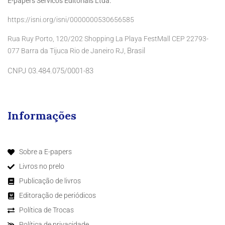
E-papers Servicos Editoriais Ltda.
https://isni.org/isni/0000000530656585
Rua Ruy Porto, 120/202 Shopping La Playa FestMall CEP 22793-
Brasil
077 Barra da Tijuca Rio de Janeiro RJ,
CNPJ 03.484.075/0001-83
Informações
Sobre a E-papers
Livros no prelo
Publicação de livros
Editoração de periódicos
Política de Trocas
Política de privacidade