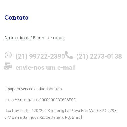
Contato
Alguma dúvida? Entre em contato:
(21) 99722-2390
(21) 2273-0138
envie-nos um e-mail
E-papers Servicos Editoriais Ltda.
https://isni.org/isni/0000000530656585
Rua Ruy Porto, 120/202 Shopping La Playa FestMall CEP 22793-
Brasil
077 Barra da Tijuca Rio de Janeiro RJ,