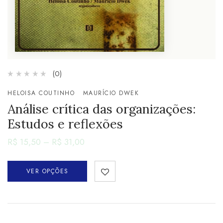
(0)
HELOISA COUTINHO
MAURÍCIO DWEK
Análise crítica das organizações:
Estudos e reflexões
R$
15,50
–
R$
31,00
VER OPÇÕES