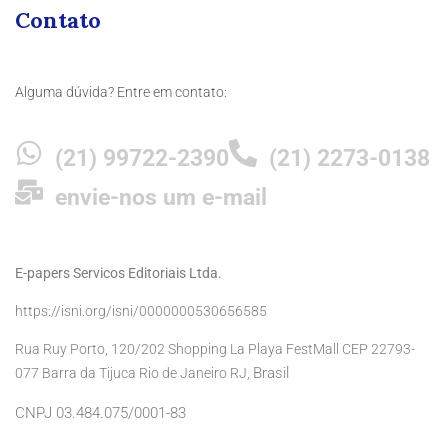
Contato
Alguma dúvida? Entre em contato:
(21) 99722-2390
(21) 2273-0138
envie-nos um e-mail
E-papers Servicos Editoriais Ltda.
https://isni.org/isni/0000000530656585
Rua Ruy Porto, 120/202 Shopping La Playa FestMall CEP 22793-
Brasil
077 Barra da Tijuca Rio de Janeiro RJ,
CNPJ 03.484.075/0001-83