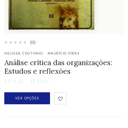
(0)
HELOISA COUTINHO
MAURÍCIO DWEK
Análise crítica das organizações:
Estudos e reflexões
R$
15,50
–
R$
31,00
VER OPÇÕES