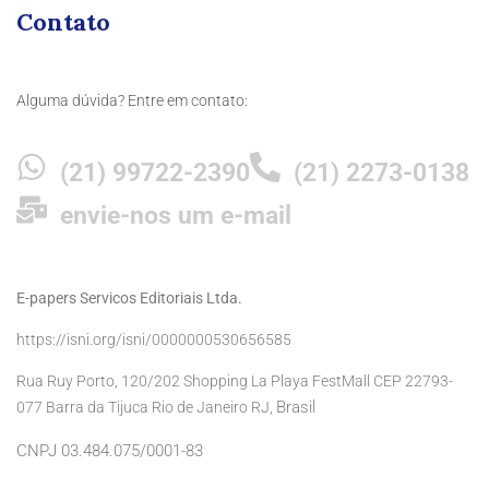
Contato
Alguma dúvida? Entre em contato:
(21) 99722-2390
(21) 2273-0138
envie-nos um e-mail
E-papers Servicos Editoriais Ltda.
https://isni.org/isni/0000000530656585
Rua Ruy Porto, 120/202 Shopping La Playa FestMall CEP 22793-
Brasil
077 Barra da Tijuca Rio de Janeiro RJ,
CNPJ 03.484.075/0001-83