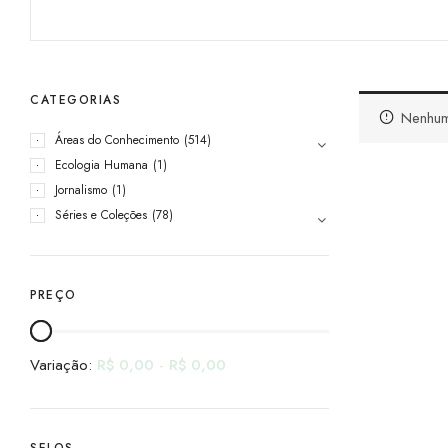
CATEGORIAS
Nenhum
Áreas do Conhecimento
(514)
Ecologia Humana
(1)
Jornalismo
(1)
Séries e Coleções
(78)
PREÇO
Variação:
R$
0,00
-
R$
0,00
SELOS