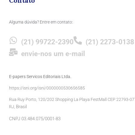
Contato
Alguma dúvida? Entre em contato:
(21) 99722-2390
(21) 2273-0138
envie-nos um e-mail
E-papers Servicos Editoriais Ltda.
https://isni.org/isni/0000000530656585
Rua Ruy Porto, 120/202 Shopping La Playa FestMall CEP 22793-077 
Brasil
RJ,
CNPJ 03.484.075/0001-83