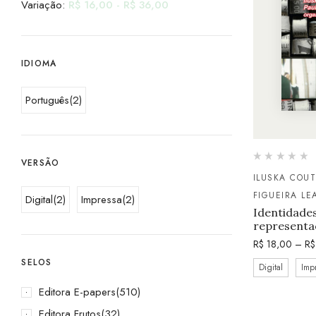
Variação:
R$
16,00
-
R$
36,00
IDIOMA
Português
(2)
VERSÃO
ILUSKA COU
FIGUEIRA LE
Digital
(2)
Impressa
(2)
Identidades
representa
R$
18,00
–
R$
SELOS
Digital
Imp
Editora E-papers
(510)
Editora Frutos
(32)