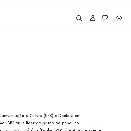
0
0
Comunicação e Cultura (UnB) e Doutora em
mo (SBPJor) e líder do grupo de pesquisa
a nova praça pública
(Insular, 2006) e
A sociedade do