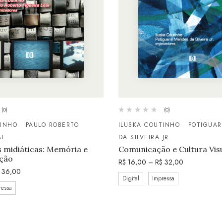
(0)
(0)
TINHO
PAULO ROBERTO
ILUSKA COUTINHO
POTIGUA
AL
DA SILVEIRA JR.
 midiáticas: Memória e
Comunicação e Cultura Vis
ção
R$
16,00
–
R$
32,00
36,00
Digital
Impressa
ressa