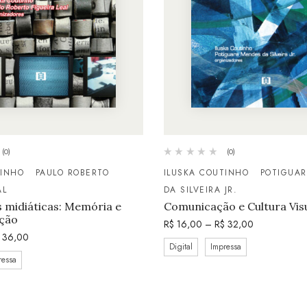
(0)
(0)
TINHO
PAULO ROBERTO
ILUSKA COUTINHO
POTIGUA
AL
DA SILVEIRA JR.
 midiáticas: Memória e
Comunicação e Cultura Vis
ção
R$
16,00
–
R$
32,00
36,00
Digital
Impressa
ressa