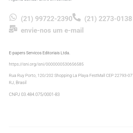
(21) 99722-2390
(21) 2273-0138
envie-nos um e-mail
E-papers Servicos Editoriais Ltda.
https://isni.org/isni/0000000530656585
Rua Ruy Porto, 120/202 Shopping La Playa FestMall CEP 22793-077 
Brasil
RJ,
CNPJ 03.484.075/0001-83