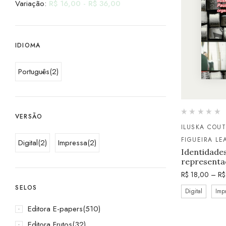
Variação:
R$
16,00
-
R$
36,00
IDIOMA
Português
(2)
VERSÃO
ILUSKA COU
FIGUEIRA LE
Digital
(2)
Impressa
(2)
Identidades
representa
R$
18,00
–
R$
SELOS
Digital
Imp
Editora E-papers
(510)
Editora Frutos
(32)