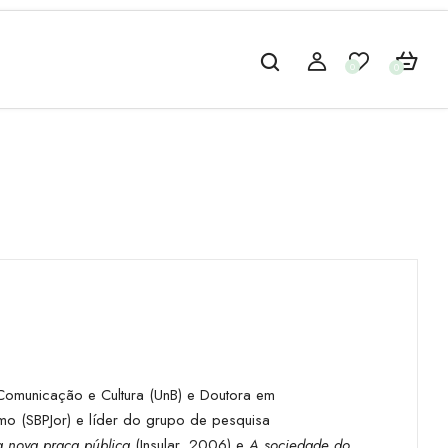
0
0
Comunicação e Cultura (UnB) e Doutora em
mo (SBPJor) e líder do grupo de pesquisa
a nova praça pública
(Insular, 2006) e
A sociedade do