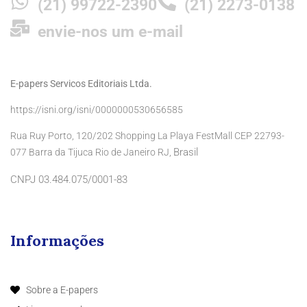
(21) 99722-2390
(21) 2273-0138
envie-nos um e-mail
E-papers Servicos Editoriais Ltda.
https://isni.org/isni/0000000530656585
Rua Ruy Porto, 120/202 Shopping La Playa FestMall CEP 22793-
Brasil
077 Barra da Tijuca Rio de Janeiro RJ,
CNPJ 03.484.075/0001-83
Informações
Sobre a E-papers