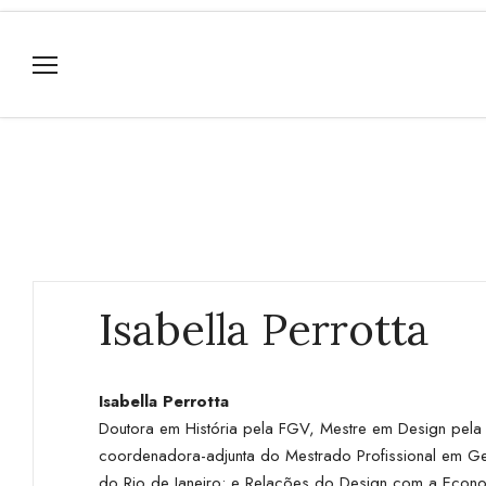
Isabella Perrotta
Isabella Perrotta
Doutora em História pela FGV, Mestre em Design pela
coordenadora-adjunta do Mestrado Profissional em Ges
do Rio de Janeiro; e Relações do Design com a Econo