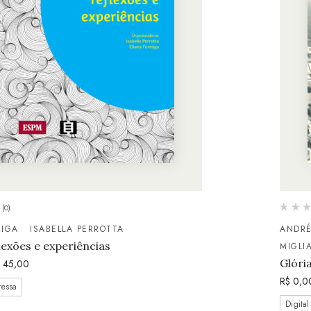
(0)
MIGA
ISABELLA PERROTTA
ANDRÉ
lexões e experiências
MIGLI
Glóri
45,00
R$
0,0
ressa
Digital