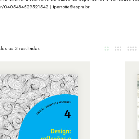
pq.br/0405484529521542
| iperrotta@espm.br
dos os 3 resultados