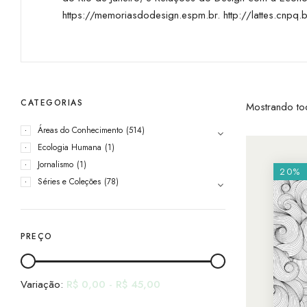
https://memoriasdodesign.espm.br
.
http://lattes.cn
CATEGORIAS
Mostrando to
Áreas do Conhecimento
(514)
Ecologia Humana
(1)
Jornalismo
(1)
20%
Séries e Coleções
(78)
PREÇO
Variação:
R$
0,00
-
R$
45,00