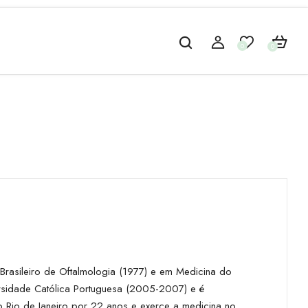
0
0
 Brasileiro de Oftalmologia (1977) e em Medicina do
rsidade Católica Portuguesa (2005-2007) e é
o Rio de Janeiro por 22 anos e exerce a medicina no