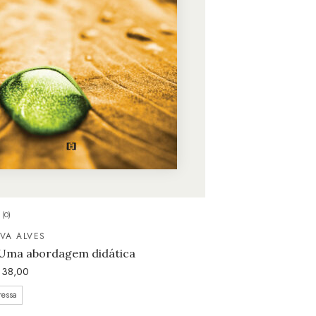
(0)
LVA ALVES
 Uma abordagem didática
38,00
ressa