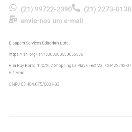
(21) 99722-2390
(21) 2273-0138
envie-nos um e-mail
E-papers Servicos Editoriais Ltda.
https://isni.org/isni/0000000530656585
Rua Ruy Porto, 120/202 Shopping La Playa FestMall CEP 22793-077 
Brasil
RJ,
CNPJ 03.484.075/0001-83